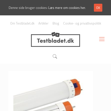
Denne side bruger cookies:
Læs mere om cookies her.
OK
Om Testbladet.dk
Artikler
Blog
Cookie- og privatlivspolitik