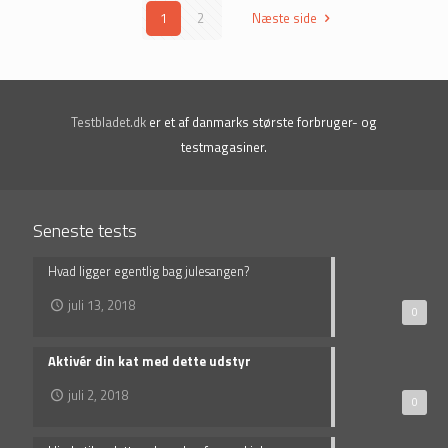
1
2
Næste side
Testbladet.dk
er et af danmarks største forbruger- og
testmagasiner.
Seneste tests
Hvad ligger egentlig bag julesangen?
juli 13, 2018
0
Aktivér din kat med dette udstyr
juli 2, 2018
0