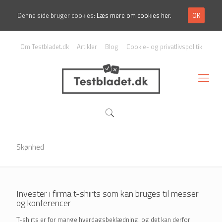
Denne side bruger cookies:
Læs mere om cookies her.
OK
Om Testbladet.dk
Artikler
Blog
Cookie- og privatlivspolitik
Skønhed
Invester i firma t-shirts som kan bruges til messer
og konferencer
T-shirts er for mange hverdagsbeklædning, og det kan derfor