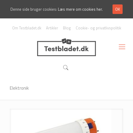
Denne side bruger cookies:
Læs mere om cookies her.
OK
Om Testbladet.dk
Artikler
Blog
Cookie- og privatlivspolitik
Elektronik