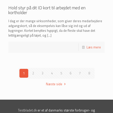
Hold styr på dit ID kort til arbejdet med en
kortholder
I dag er der mange virksomheder, som giver deres medarbejdere
adgangskort, så de eksempelvis kan låse sig ind og ud af
bygninger. Kortet benyttes hyppigt, da de fleste skal have det
lettilgængeligt på tøjet, og
[…]
Læs mere
1
2
3
4
5
6
7
8
Næste side
Testbladet.dk
er et af danmarks største forbruger- og