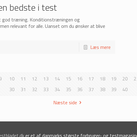
en bedste i test
st god træning. Konditionstræningen og
men relevant for alle. Uanset om du ønsker at blive
Læs mere
9
10
11
12
13
14
15
16
17
18
19
20
2
30
31
32
33
34
35
36
37
38
39
40
Næste side
estbladet.dk
er et af danmarks største forbruger- og testmagasine