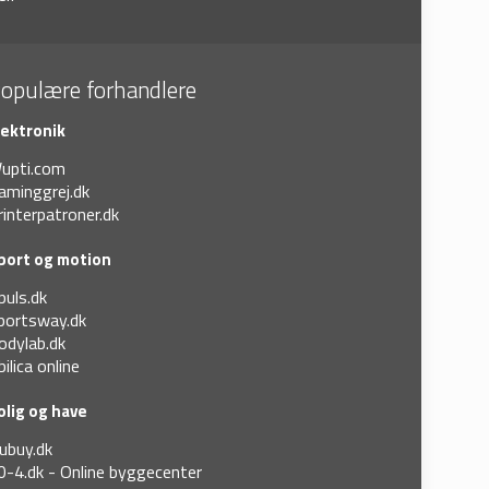
opulære forhandlere
lektronik
upti.com
aminggrej.dk
rinterpatroner.dk
port og motion
puls.dk
portsway.dk
odylab.dk
bilica online
olig og have
ubuy.dk
0-4.dk - Online byggecenter