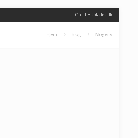
Om Testbladet.dk
Hjem
Blog
Mogens