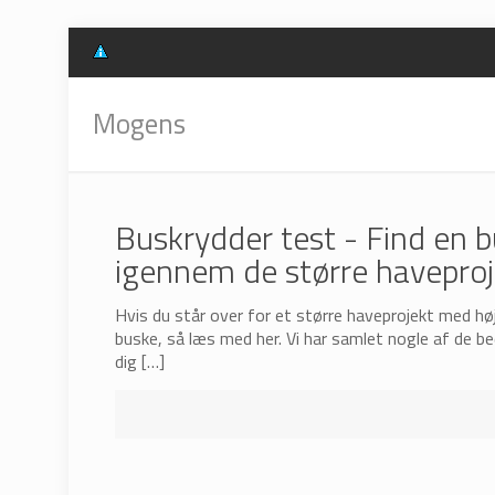
Læs mere om cookies her.
OK
Mogens
Buskrydder test - Find en b
igennem de større haveproj
Hvis du står over for et større haveprojekt med h
buske, så læs med her. Vi har samlet nogle af de 
dig
[…]