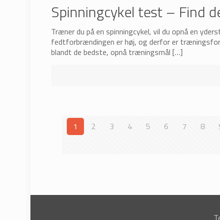
Spinningcykel test – Find d
Træner du på en spinningcykel, vil du opnå en yder
fedtforbrændingen er høj, og derfor er træningsfor
blandt de bedste, opnå træningsmål
[…]
1
2
3
4
5
6
7
8
T