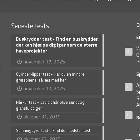
Seneste tests
P
E
Buskrydder test - Find en buskrydder,
der kan hjælpe dig igennem de større
W
haveprojekter
0
G
P
november 17, 2025
t
S
Cylinderklipper test - Har du en mindre
græsplæne, så læs med her
A
0
november 10, 2025
S
B
Hårkur test – Lad dit hår blive sundt og
A
glansfuldt igen
0
oktober 31, 2019
B
D
Spinningcykel test – Find den bedste i test
1
oktober 22, 2019