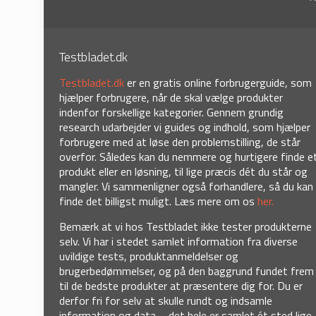
Testbladet.dk
Testbladet.dk
er en gratis online forbrugerguide, som
hjælper forbrugere, når de skal vælge produkter
indenfor forskellige kategorier. Gennem grundig
research udarbejder vi guides og indhold, som hjælper
forbrugere med at løse den problemstilling, de står
overfor. Således kan du nemmere og hurtigere finde e
produkt eller en løsning, til lige præcis dét du står og
mangler. Vi sammenligner også forhandlere, så du kan
finde det billigst muligt. Læs mere om os
her.
Bemærk at vi hos Testbladet ikke tester produkterne
selv. Vi har i stedet samlet information fra diverse
uvildige tests, produktanmeldelser og
brugerbedømmelser, og på den baggrund fundet frem
til de bedste produkter at præsentere dig for. Du er
derfor fri for selv at skulle rundt og indsamle
information og data – det hele er samlet ét sted lige