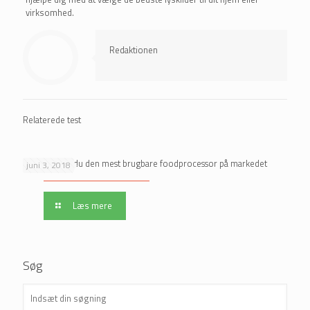
virksomhed.
Redaktionen
Relaterede test
Sådan finder du den mest brugbare foodprocessor på markedet
juni 3, 2018
Læs mere
Søg