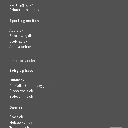
Gaminggrej.dk
Printerpatroner.dk
Sport og motion
Apuls.dk
Sportsway.dk
Bodylab.dk
Abilica online
Flere forhandlere
Bolig og have
Dubuy.dk
10-4.dk - Online byggecenter
Globaltools.dk
Boboonline.dk
Diverse
Coop.dk
Helsebixen.dk
Trendday.dk