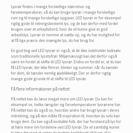
Lysrør findes i mange forskellige størrelser og
farvetemperaturer, så du kan bruge lysrør i mange forskellige
rum og til mange forskellige opgaver. LED lysrør er for eksempel
rigtig gode til retningsbestemt lys, og de kan derfor med fordel
bruges over et arbejdsbord, hvor de vil kunne give et god
arbejdslys. Lysrør er nemme at sætte op, og du har mulighed for
at få lige præcis den mængde lys, du har brug for.
En god ting ved LED lysrør er også, at de ikke indeholder kviksølv
som traditionelle lysstofrør. Miljømæssigt kan det derfor også
være en fordel at skifte til LED lysrør. Endnu en fordel er, at du kan
få LED lysrør, der ikke flimrer, blinker og summer, når du tænder
for dem, de tænder nemlig øjeblikkeligt. Der er derfor rigtig
mange gode grunde til at skifte til LED lysrør.
Få flere informationer på nettet
På nettet kan du læse meget mere om LED lysrør. Du kan for
eksempel se, hvilke længder og farvetemperaturer lysrørene har.
På nettet kan du også se, hvordan andre har brugt lysrør i deres
indretning, og på den måde få inspiration til, hvordan du selv kan
bruge dem. Du kan også kontakte folk, der har forstand på lys for
at høre mere om fordelene ved LED lysrør. De vil samtidig kunne
hjælpe dig med at vælge de bedste lyskilder til dit hjem eller