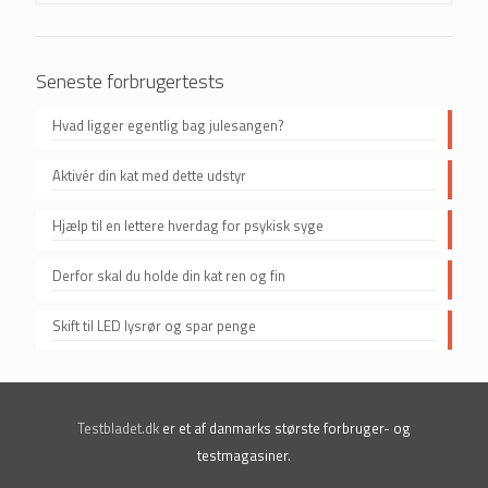
Seneste forbrugertests
Hvad ligger egentlig bag julesangen?
Aktivér din kat med dette udstyr
Hjælp til en lettere hverdag for psykisk syge
Derfor skal du holde din kat ren og fin
Skift til LED lysrør og spar penge
Testbladet.dk
er et af danmarks største forbruger- og
testmagasiner.