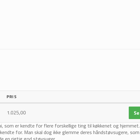
PRIS
1.025,00
Se
, som er kendte for flere forskellige ting til køkkenet og hjemmet
r kendte for. Man skal dog ikke glemme deres håndstøvsugere, som
e en rigtig god støvsuger.