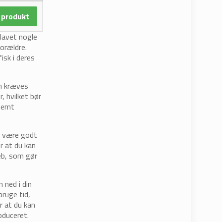
 produkt
 lavet nogle
orældre.
isk i deres
an kræves
, hvilket bør
 nemt
at være godt
r at du kan
eb, som gør
ned i din
bruge tid,
r at du kan
oduceret.