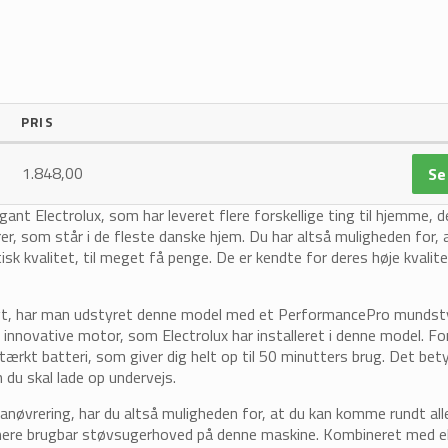
PRIS
1.848,00
Se
ant Electrolux, som har leveret flere forskellige ting til hjemme, d
r, som står i de fleste danske hjem. Du har altså muligheden for, 
isk kvalitet, til meget få penge. De er kendte for deres høje kvalit
gt, har man udstyret denne model med et PerformancePro mundst
nnovative motor, som Electrolux har installeret i denne model. Fo
ærkt batteri, som giver dig helt op til 50 minutters brug. Det bet
du skal lade op undervejs.
øvrering, har du altså muligheden for, at du kan komme rundt alle
gt mere brugbar støvsugerhoved på denne maskine. Kombineret med 