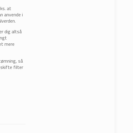
ks. at
an anvende i
alverden.
er dig altså
angt
get mere
tømning, så
kifte filter