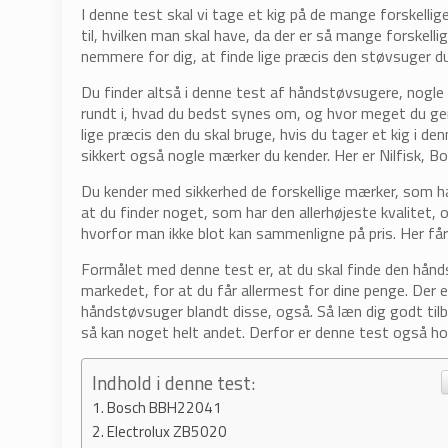
I denne test skal vi tage et kig på de mange forskelli
til, hvilken man skal have, da der er så mange forskel
nemmere for dig, at finde lige præcis den støvsuger du
Du finder altså i denne test af håndstøvsugere, nogle
rundt i, hvad du bedst synes om, og hvor meget du ge
lige præcis den du skal bruge, hvis du tager et kig i d
sikkert også nogle mærker du kender. Her er Nilfisk, B
Du kender med sikkerhed de forskellige mærker, som ha
at du finder noget, som har den allerhøjeste kvalitet, 
hvorfor man ikke blot kan sammenligne på pris. Her får 
Formålet med denne test er, at du skal finde den hånd
markedet, for at du får allermest for dine penge. Der 
håndstøvsuger blandt disse, også. Så læn dig godt til
så kan noget helt andet. Derfor er denne test også ho
Indhold i denne test:
Bosch BBH22041
Electrolux ZB5020