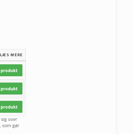
LÆS MERE
 produkt
 produkt
 produkt
 sig over
r, som gør