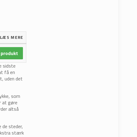
LÆS MERE
 produkt
e sidste
at få en
et, uden det
ykke, som
r at gøre
yder altså
 de steder,
ekstra stærk