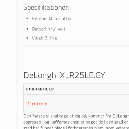
Specifikationer:
Køretid:
40 minutter
Batteri:
14,4 volt
Vægt:
2,7 kg
DeLonghi XLR25LE.GY
FORHANDLER
Wupti.com
Den første vi skal tage et kig på, kommer fra DeLonghi
espresso- og kaffemaskiner, er noget de i den grad e
grad har fundet plads i forbrugernes hjem, som værend