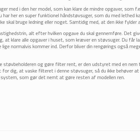
ger med i den her model, som kan klare de mindre opgaver, som f.e
 Du har her en super funktionel håndstøvsuger, som du med lethed k
kke skal bruge ledning eller noget. Samtidig med, at den ikke fylder 
 hastighedstrin, alt efter hvilken opgave du skal gennemføre. Det giv
, at klare alle opgaver i huset, som kræver en støvsuger. Du får l
e lige normalvis kommer ind. Derfor bliver din rengørings også me
 støvbeholderen og gøre filter rent, er den udstyret med en nem 
for dig, at vaske filteret i denne støvsuger, så du ikke behøver at s
n system, som gør det nemt at gøre resten af modellen ren.