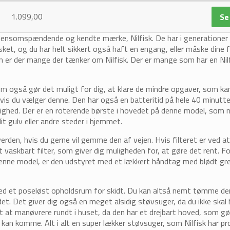
1.099,00
Se
verdensomspændende og kendte mærke, Nilfisk. De har i generationer
et, og du har helt sikkert også haft en engang, eller måske dine f
ådan er der mange der tænker om Nilfisk. Der er mange som har en Nilf
 også gør det muligt for dig, at klare de mindre opgaver, som k
 hvis du vælger denne. Den har også en batteritid på hele 40 minutter
lejlighed. Der er en roterende børste i hovedet på denne model, som
t gulv eller andre steder i hjemmet.
erden, hvis du gerne vil gemme den af vejen. Hvis filteret er ved 
vaskbart filter, som giver dig muligheden for, at gøre det rent. Fo
enne model, er den udstyret med et lækkert håndtag med blødt gr
 et poseløst opholdsrum for skidt. Du kan altså nemt tømme den 
et. Det giver dig også en meget alsidig støvsuger, da du ikke skal 
 let at manøvrere rundt i huset, da den har et drejbart hoved, som gø
kan komme. Alt i alt en super lækker støvsuger, som Nilfisk har pr