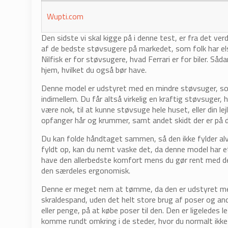
Wupti.com
Den sidste vi skal kigge på i denne test, er fra det 
af de bedste støvsugere på markedet, som folk har elsk
Nilfisk er for støvsugere, hvad Ferrari er for biler. S
hjem, hvilket du også bør have.
Denne model er udstyret med en mindre støvsuger, som
indimellem. Du får altså virkelig en kraftig støvsuger,
være nok, til at kunne støvsuge hele huset, eller din 
opfanger hår og krummer, samt andet skidt der er på di
Du kan folde håndtaget sammen, så den ikke fylder alv
fyldt op, kan du nemt vaske det, da denne model har et 
have den allerbedste komfort mens du gør rent med d
den særdeles ergonomisk.
Denne er meget nem at tømme, da den er udstyret med
skraldespand, uden det helt store brug af poser og and
eller penge, på at købe poser til den. Den er ligeledes
komme rundt omkring i de steder, hvor du normalt ikke 