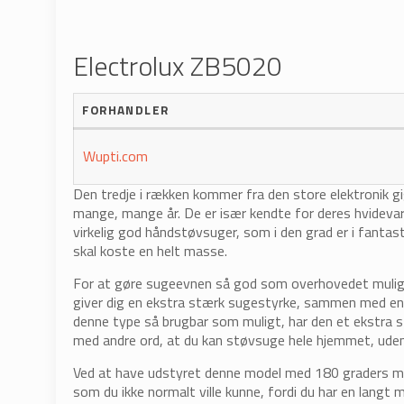
Electrolux ZB5020
FORHANDLER
Wupti.com
Den tredje i rækken kommer fra den store elektronik gig
mange, mange år. De er især kendte for deres hvidevare
virkelig god håndstøvsuger, som i den grad er i fantast
skal koste en helt masse.
For at gøre sugeevnen så god som overhovedet muli
giver dig en ekstra stærk sugestyrke, sammen med en i
denne type så brugbar som muligt, har den et ekstra st
med andre ord, at du kan støvsuge hele hjemmet, uden 
Ved at have udstyret denne model med 180 graders man
som du ikke normalt ville kunne, fordi du har en lan