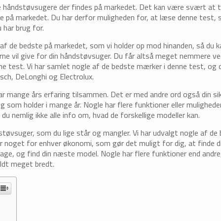
ge håndstøvsugere der findes på markedet. Det kan være svært at ta
lige på markedet. Du har derfor muligheden for, at læse denne test,
 har brug for.
 af de bedste på markedet, som vi holder op mod hinanden, så du k
rne vil give for din håndstøvsuger. Du får altså meget nemmere ve
enne test. Vi har samlet nogle af de bedste mærker i denne test, og d
osch, DeLonghi og Electrolux.
r mange års erfaring tilsammen. Det er med andre ord også din sik
og som holder i mange år. Nogle har flere funktioner eller mulighede
du nemlig ikke alle info om, hvad de forskellige modeller kan.
støvsuger, som du lige står og mangler. Vi har udvalgt nogle af de
er noget for enhver økonomi, som gør det muligt for dig, at finde d
bage, og find din næste model. Nogle har flere funktioner end andr
ldt meget bredt.