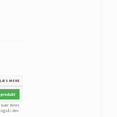
LÆS MERE
 produkt
. Især deres
 også i den