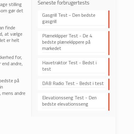
Seneste forbrugertests
ge stilling
 som gør det
Gasgrill Test - Den bedste
gasgrill
an finde
d, at vælge
Plæneklipper Test - De 4
et er helt
bedste plæneklippere på
markedet
kerhed for,
Havetraktor Test - Bedst i
r end andre,
test
 bedste på
DAB Radio Test - Bedst i test
in
e, mens andre
Elevationsseng Test - Den
bedste elevationsseng