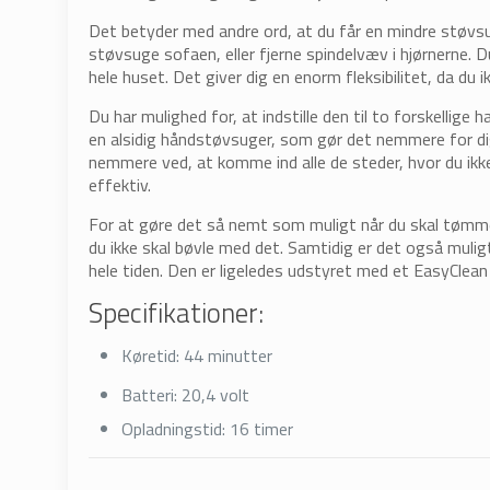
Det betyder med andre ord, at du får en mindre støvsu
støvsuge sofaen, eller fjerne spindelvæv i hjørnerne.
hele huset. Det giver dig en enorm fleksibilitet, da du i
Du har mulighed for, at indstille den til to forskellige
en alsidig håndstøvsuger, som gør det nemmere for dig
nemmere ved, at komme ind alle de steder, hvor du ikk
effektiv.
For at gøre det så nemt som muligt når du skal tømme
du ikke skal bøvle med det. Samtidig er det også muligt 
hele tiden. Den er ligeledes udstyret med et EasyClea
Specifikationer:
Køretid:
44 minutter
Batteri:
20,4 volt
Opladningstid:
16 timer