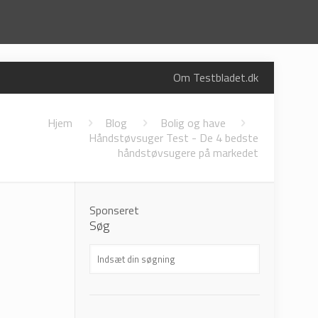
Om Testbladet.dk
Hjem
Blog
Bolig og have
Håndstøvsuger Test - De 4 bedste
håndstøvsugere på markedet
Søg