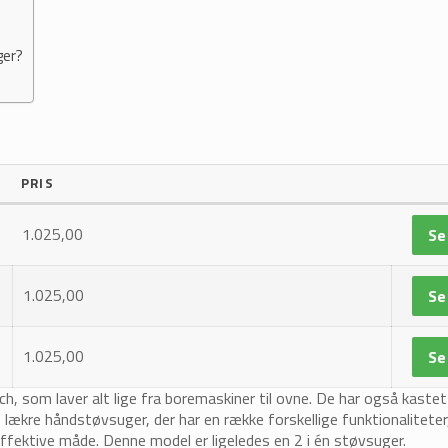
ger?
PRIS
1.025,00
Se
1.025,00
Se
1.025,00
Se
 som laver alt lige fra boremaskiner til ovne. De har også kastet
e lækre håndstøvsuger, der har en række forskellige funktionalitete
effektive måde. Denne model er ligeledes en 2 i én støvsuger.