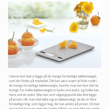
I denne test skal vi kigge på de mange forskellige køkkenvægte,
som der findes på markedet. Det kan være svært at finde rundt i
de mange forskellige køkkenvægte, hvorfor man kan fare vild ret
hurtigt. For hvilke køkkenvægte er bedre end andre, og hvilke kan
mere end de andre. Man kan som udgangspunkt ikke blot kigge
på prisen, når man skal købe sig en køkkenvægt, da der er flere
forskellige ting, som ligger bag, der kan ændre på prisen. Vil man
gerne blot have en vægt der holder lidt tid, og som ikke kan andet