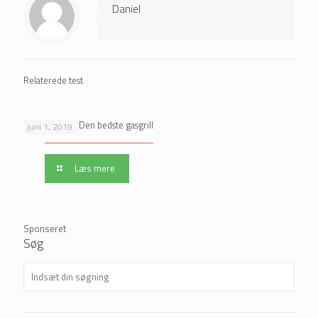
Daniel
Relaterede test
Gasgrill Test - Den bedste gasgrill
juni 1, 2019
Læs mere
Søg