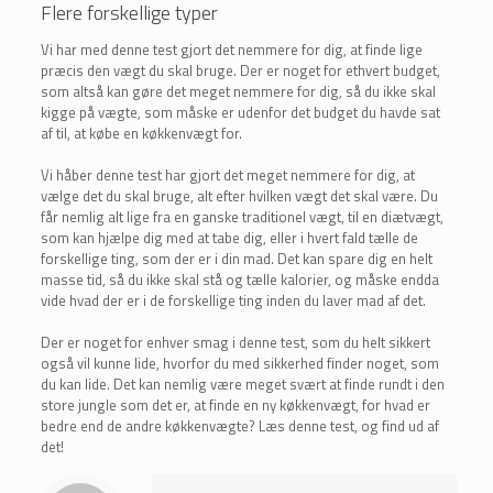
Flere forskellige typer
Vi har med denne test gjort det nemmere for dig, at finde lige
præcis den vægt du skal bruge. Der er noget for ethvert budget,
som altså kan gøre det meget nemmere for dig, så du ikke skal
kigge på vægte, som måske er udenfor det budget du havde sat
af til, at købe en køkkenvægt for.
Vi håber denne test har gjort det meget nemmere for dig, at
vælge det du skal bruge, alt efter hvilken vægt det skal være. Du
får nemlig alt lige fra en ganske traditionel vægt, til en diætvægt,
som kan hjælpe dig med at tabe dig, eller i hvert fald tælle de
forskellige ting, som der er i din mad. Det kan spare dig en helt
masse tid, så du ikke skal stå og tælle kalorier, og måske endda
vide hvad der er i de forskellige ting inden du laver mad af det.
Der er noget for enhver smag i denne test, som du helt sikkert
også vil kunne lide, hvorfor du med sikkerhed finder noget, som
du kan lide. Det kan nemlig være meget svært at finde rundt i den
store jungle som det er, at finde en ny køkkenvægt, for hvad er
bedre end de andre køkkenvægte? Læs denne test, og find ud af
det!