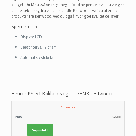
budget. Du får altså virkelig meget for dine penge, hvis du vælger
denne lækre sag fra verdenskendte Kenwood. Har du allerede
produkter fra Kenwood, ved du også hvor god kvalitet de laver.
Specifikationer
Display:
LCD
Vægtinterval:
2 gram
Automatisk sluk:
Ja
Beurer KS 51 Køkkenvægt - TÆNK testvinder
LÆS
Skousen.dk
FORHANDLER
PRIS
MERE
246,00
Se produkt