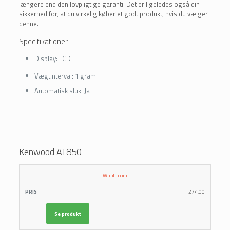
længere end den lovpligtige garanti. Det er ligeledes også din
sikkerhed for, at du virkelig køber et godt produkt, hvis du vælger
denne.
Specifikationer
Display:
LCD
Vægtinterval:
1 gram
Automatisk sluk:
Ja
Kenwood AT850
LÆS
Wupti.com
FORHANDLER
PRIS
MERE
274,00
Se produkt