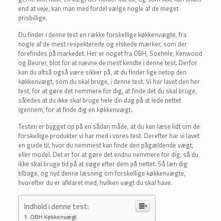
end at veje, kan man med fordel vælge nogle af de meget
prisbillige.
Du finder i denne test en række forskellige køkkenvægte, fra
nogle af de mest respekterede og elskede mærker, som der
forefindes på markedet. Her er noget fra OBH, Soehnle, Kenwood
og Beurer, blot for at nævne de mest kendte i denne test. Derfor
kan du altså også være sikker på, at du finder lige netop den
køkkenvægt, som du skal bruge, i denne test. Vi har lavet den her
test, for at gøre det nemmere for dig, at finde det du skal bruge,
således at du ikke skal bruge hele din dag på at lede nettet
igennem, for at finde dig en køkkenvægt.
Testen er bygget op på en sådan måde, at du kan læse lidt om de
forskellige produkter vi har med i vores test. Derefter har vi lavet
en guide til, hvor du nemmest kan finde den pågældende vægt,
eller model. Det er for at gøre det endnu nemmere for dig, så du
ikke skal bruge tid på at søge efter dem på nettet. Så læn dig
tilbage, og nyd denne læsning om forskellige køkkenvægte,
hvorefter du er afklaret med, hvilken vægt du skal have.
Indhold i denne test:
OBH Køkkenvægt