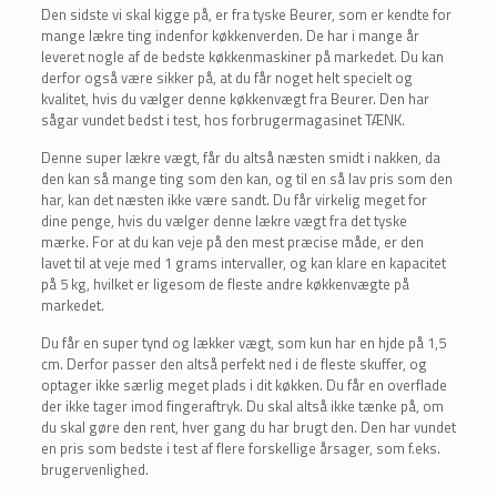
Den sidste vi skal kigge på, er fra tyske Beurer, som er kendte for
mange lækre ting indenfor køkkenverden. De har i mange år
leveret nogle af de bedste køkkenmaskiner på markedet. Du kan
derfor også være sikker på, at du får noget helt specielt og
kvalitet, hvis du vælger denne køkkenvægt fra Beurer. Den har
sågar vundet bedst i test, hos forbrugermagasinet TÆNK.
Denne super lækre vægt, får du altså næsten smidt i nakken, da
den kan så mange ting som den kan, og til en så lav pris som den
har, kan det næsten ikke være sandt. Du får virkelig meget for
dine penge, hvis du vælger denne lækre vægt fra det tyske
mærke. For at du kan veje på den mest præcise måde, er den
lavet til at veje med 1 grams intervaller, og kan klare en kapacitet
på 5 kg, hvilket er ligesom de fleste andre køkkenvægte på
markedet.
Du får en super tynd og lækker vægt, som kun har en hjde på 1,5
cm. Derfor passer den altså perfekt ned i de fleste skuffer, og
optager ikke særlig meget plads i dit køkken. Du får en overflade
der ikke tager imod fingeraftryk. Du skal altså ikke tænke på, om
du skal gøre den rent, hver gang du har brugt den. Den har vundet
en pris som bedste i test af flere forskellige årsager, som f.eks.
brugervenlighed.