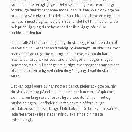
som de fleste fejlagtigt gør. Det viser nemlig ikke, hvor mange
forskellige funktioner denne model har. Du kan ikke blot kigge på
prisen og så vælge ud fra det. Hvis du blot skal have en vægt, der
kan det mindste og kan veje til nøds, er det helt fint med en af de
helt prisbillige, og du behøver derfor ikke kigge på, hvilke
funktioner den har.
Du har altså flere forskellige ting du skal kigge på, inden du blot
kaster dig ud i købet af en tilfældig køkkenvægt. Du skal vide hvor
mange penge du gerne vil bruge på din nye, og om du har et
mærke du foretrækker over andre. Det gør din søgen meget
nemmere, og du vil opdage ret hurtigt, hvor meget nemmere det
bliver, hvis du virkelig ved inden du går i gang, hvad du skal lede
efter.
Det kan også være du har nogle sider du plejer at kigge på, når
du skal købe ting på nettet. En af de sider kan være Wupti.com,
som har en lang række forskellige produkter til hjemmet og
husholdningen. Her finder du altså et væld af forskellige
produkter, som du kan bruge til dit køkken. Du behøver altså ikke
lede flere forskellige steder når du skal finde din næste
køkkenvægt.