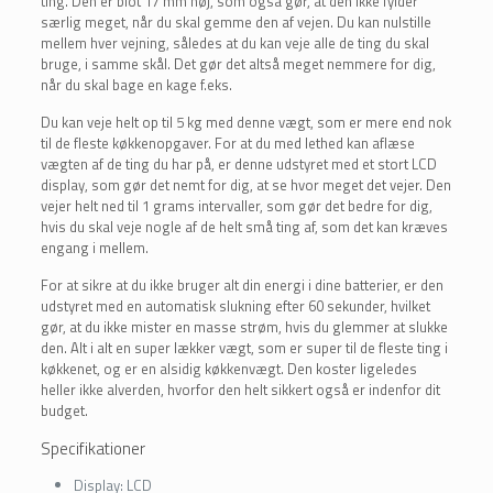
ting. Den er blot 17 mm høj, som også gør, at den ikke fylder
særlig meget, når du skal gemme den af vejen. Du kan nulstille
mellem hver vejning, således at du kan veje alle de ting du skal
bruge, i samme skål. Det gør det altså meget nemmere for dig,
når du skal bage en kage f.eks.
Du kan veje helt op til 5 kg med denne vægt, som er mere end nok
til de fleste køkkenopgaver. For at du med lethed kan aflæse
vægten af de ting du har på, er denne udstyret med et stort LCD
display, som gør det nemt for dig, at se hvor meget det vejer. Den
vejer helt ned til 1 grams intervaller, som gør det bedre for dig,
hvis du skal veje nogle af de helt små ting af, som det kan kræves
engang i mellem.
For at sikre at du ikke bruger alt din energi i dine batterier, er den
udstyret med en automatisk slukning efter 60 sekunder, hvilket
gør, at du ikke mister en masse strøm, hvis du glemmer at slukke
den. Alt i alt en super lækker vægt, som er super til de fleste ting i
køkkenet, og er en alsidig køkkenvægt. Den koster ligeledes
heller ikke alverden, hvorfor den helt sikkert også er indenfor dit
budget.
Specifikationer
Display:
LCD