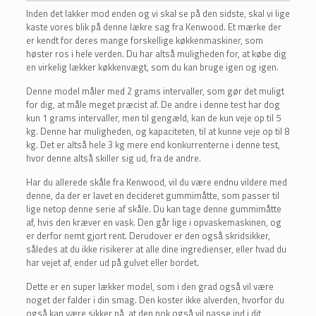
Inden det lakker mod enden og vi skal se på den sidste, skal vi lige
kaste vores blik på denne lækre sag fra Kenwood. Et mærke der
er kendt for deres mange forskellige køkkenmaskiner, som
høster ros i hele verden. Du har altså muligheden for, at købe dig
en virkelig lækker køkkenvægt, som du kan bruge igen og igen.
Denne model måler med 2 grams intervaller, som gør det muligt
for dig, at måle meget præcist af. De andre i denne test har dog
kun 1 grams intervaller, men til gengæld, kan de kun veje op til 5
kg. Denne har muligheden, og kapaciteten, til at kunne veje op til 8
kg. Det er altså hele 3 kg mere end konkurrenterne i denne test,
hvor denne altså skiller sig ud, fra de andre.
Har du allerede skåle fra Kenwood, vil du være endnu vildere med
denne, da der er lavet en decideret gummimåtte, som passer til
lige netop denne serie af skåle. Du kan tage denne gummimåtte
af, hvis den kræver en vask. Den går lige i opvaskemaskinen, og
er derfor nemt gjort rent. Derudover er den også skridsikker,
således at du ikke risikerer at alle dine ingredienser, eller hvad du
har vejet af, ender ud på gulvet eller bordet.
Dette er en super lækker model, som i den grad også vil være
noget der falder i din smag. Den koster ikke alverden, hvorfor du
også kan være sikker på, at den nok også vil passe ind i dit