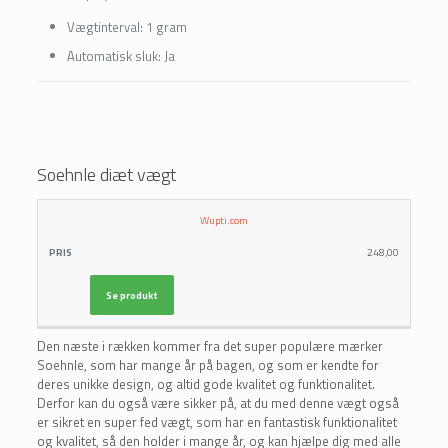
Vægtinterval:
1 gram
Automatisk sluk:
Ja
Soehnle diæt vægt
LÆS
Wupti.com
FORHANDLER
PRIS
MERE
248,00
Se produkt
Den næste i rækken kommer fra det super populære mærker
Soehnle, som har mange år på bagen, og som er kendte for
deres unikke design, og altid gode kvalitet og funktionalitet.
Derfor kan du også være sikker på, at du med denne vægt også
er sikret en super fed vægt, som har en fantastisk funktionalitet
og kvalitet, så den holder i mange år, og kan hjælpe dig med alle