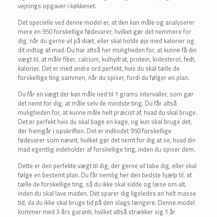
vejnings opgaver i køkkenet.
Det specielle ved denne model er, at den kan måle og analyserer
mere en 950 forskellige fødevarer, hvilket gør det nemmere for
dig, når du gerne vil på diæt, eller skal holde øje med kalorier og
dit indtag af mad. Du har altså her muligheden for, at kunne få din
vægt til, at måle fiber, calcium, kulhydrat, protein, kolesterol, fedt,
kalorier. Det er med andre ord perfekt, hvis du skal tælle de
forskellige ting sammen, når du spiser, fordi du følger en plan.
Du får en vægt der kan måle ned til 1 grams intervaller, som gør
det nemt for dig, at måle selv de mindste ting. Du får altså
muligheden for, at kunne måle helt præcist af, hvad du skal bruge.
Det er perfekt hvis du skal bage en kage, og kun skal bruge det,
der fremgår i opskriften. Det er indkodet 950 forskellige
fødevarer som nævnt, hvilket gør det nemt for dig at se, hvad din
mad egentlig indeholder af forskellige ting, inden du spiser dem.
Dette er den perfekte vægt til dig, der gerne vil tabe dig, eller skal
følge en bestemt plan. Du får nemlig her den bedste hjælp til, at
tælle de forskellige ting, så du ikke skal sidde og læse om alt,
inden du skal lave maden. Det sparer dig ligeledes en helt masse
tid, da du ikke skal bruge tid på den slags længere. Denne model
kommer med 3 års garanti, hvilket altså strækker sig 1 år