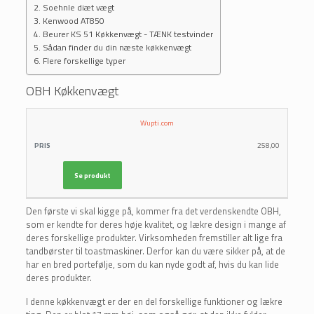
Soehnle diæt vægt
Kenwood AT850
Beurer KS 51 Køkkenvægt - TÆNK testvinder
Sådan finder du din næste køkkenvægt
Flere forskellige typer
OBH Køkkenvægt
LÆS
Wupti.com
FORHANDLER
PRIS
MERE
258,00
Se produkt
Den første vi skal kigge på, kommer fra det verdenskendte OBH,
som er kendte for deres høje kvalitet, og lækre design i mange af
deres forskellige produkter. Virksomheden fremstiller alt lige fra
tandbørster til toastmaskiner. Derfor kan du være sikker på, at de
har en bred portefølje, som du kan nyde godt af, hvis du kan lide
deres produkter.
I denne køkkenvægt er der en del forskellige funktioner og lækre