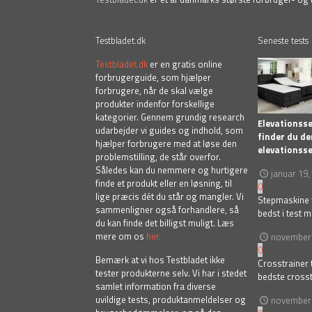
Testbladet.dk
Seneste tests
Testbladet.dk
er en gratis online
forbrugerguide, som hjælper
forbrugere, når de skal vælge
produkter indenfor forskellige
kategorier. Gennem grundig research
Elevationss
udarbejder vi guides og indhold, som
finder du de
hjælper forbrugere med at løse den
elevationss
problemstilling, de står overfor.
Således kan du nemmere og hurtigere
januar 19,
finde et produkt eller en løsning, til
0
lige præcis dét du står og mangler. Vi
Stepmaskine t
sammenligner også forhandlere, så
bedst i test 
du kan finde det billigst muligt. Læs
mere om os
her.
november 
0
Bemærk at vi hos Testbladet ikke
Crosstrainer 
tester produkterne selv. Vi har i stedet
bedste cross
samlet information fra diverse
uvildige tests, produktanmeldelser og
november 