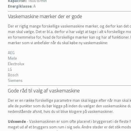
Kapacitet:
1600 o/min
Energiklasse:
A
Vaskemaskine mærker der er gode
Der er rigtig mange forskellige vaskemaskine mærker, og derfor kan det og
man skal vælge. Det er bl.a. derfor vi har valgt at tage i alt 4 forskellige 
en fornemmelse for, hvad de forskellige mærker kan og har af funktioner. He
mærker som vi anbefaler når du skal købe ny vaskemaskine:
AEG
Miele
Electrolux
LG
Bosch
Siemens
Gode råd til valg af vaskemaskine
Der er en række forskellige parametre man skal kigge efter når man skal 
alle de punkter som du bør kigge på inden du vælger den vaskemaskine du 
nedenstående afsnit, hvis du vil blive klogere på vaskemaskiner.
Udseende
- Vaskemaskinen er som ofte placeret i bryggerset i de fleste h
meget ud af et bryggers som rum i sig selv. Andre steder er det stik mod