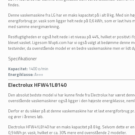
findes.
Denne vaskemaskine fra LG har en maks kapacitet på i alt 8 kg. Med sin høj
energiforbrug pr. vask som ligger helt nede på 0,6 kWh, som er lavt hv
med samme energimærkning.
Restfugtigheden er også helt nede i et niveau på 44%, hvilket er positivt i for
blevet vasket. Ligesom Wupti.com har vi også valgt at bedømme denne mod
testvinder, da ovenstående model er en bedre vaskemaskine men er lidt dy
Specifikationer
Kapacitet:
1400 o/min
Energiklasse:
A+++
Electrolux HFW41L8140
Den absolut bedste model vi har kunne finde fra Electrolux har været de
ovenstående vaskemaskiner også ligger i den højeste energiklasse, neml
Derfor er du sikker på at denne vaskemaskine har et lavt energiforbrug pr.
og ører i årenes løb.
Electrolux HFW41L8140 har en maks kapacitet på 8 kg. Selvom dette er en 
0,9 kWh pr. vask, hvilket er ca. 30% mere end ovenstående 2 modeller.