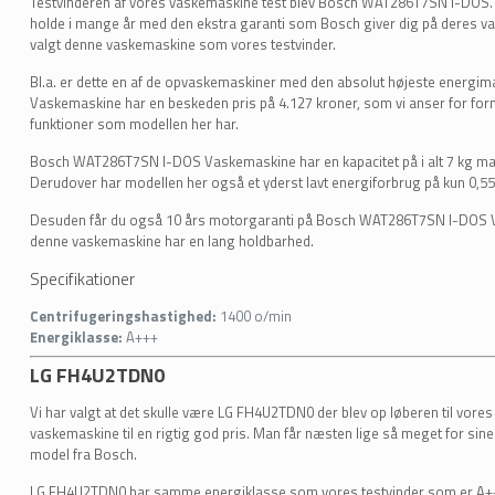
Testvinderen af vores vaskemaskine test blev Bosch WAT286T7SN I-DOS. 
holde i mange år med den ekstra garanti som Bosch giver dig på deres vask
valgt denne vaskemaskine som vores testvinder.
Bl.a. er dette en af de opvaskemaskiner med den absolut højeste energi
Vaskemaskine har en beskeden pris på 4.127 kroner, som vi anser for forn
funktioner som modellen her har.
Bosch WAT286T7SN I-DOS Vaskemaskine har en kapacitet på i alt 7 kg maksi
Derudover har modellen her også et yderst lavt energiforbrug på kun 0,55
Desuden får du også 10 års motorgaranti på Bosch WAT286T7SN I-DOS Va
denne vaskemaskine har en lang holdbarhed.
Specifikationer
Centrifugeringshastighed:
1400 o/min
Energiklasse:
A+++
LG FH4U2TDN0
Vi har valgt at det skulle være LG FH4U2TDN0 der blev op løberen til vores
vaskemaskine til en rigtig god pris. Man får næsten lige så meget for s
model fra Bosch.
LG FH4U2TDN0 har samme energiklasse som vores testvinder som er A+++,