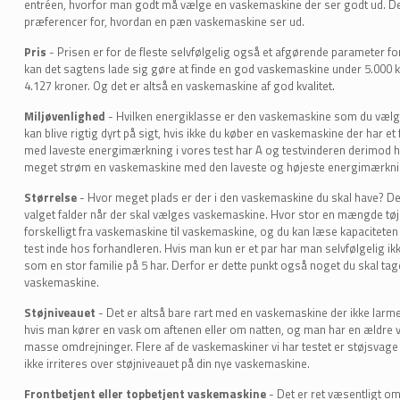
entréen, hvorfor man godt må vælge en vaskemaskine der ser godt ud. Det
præferencer for, hvordan en pæn vaskemaskine ser ud.
Pris
- Prisen er for de fleste selvfølgelig også et afgørende parameter f
kan det sagtens lade sig gøre at finde en god vaskemaskine under 5.000 k
4.127 kroner.
Og det er altså en vaskemaskine af god kvalitet.
Miljøvenlighed
- Hvilken energiklasse er den vaskemaskine som du vælger
kan blive rigtig dyrt på sigt, hvis ikke du køber en vaskemaskine der har 
med laveste energimærkning i vores test har A og testvinderen derimod har
meget strøm en vaskemaskine med den laveste og højeste energimærkni
Størrelse
- Hvor meget plads er der i den vaskemaskine du skal have? Det
valget falder når der skal vælges vaskemaskine.
Hvor stor en mængde tøj
forskelligt fra vaskemaskine til vaskemaskine, og du kan læse kapaciteten 
test inde hos forhandleren. Hvis man kun er et par har man selvfølgelig 
som en stor familie på 5 har. Derfor er dette punkt også noget du skal tag
vaskemaskine.
Støjniveauet
- Det er altså bare rart med en vaskemaskine der ikke larme
hvis man kører en vask om aftenen eller om natten, og man har en ældre
masse omdrejninger.
Flere af de vaskemaskiner vi har testet er støjsvage o
ikke irriteres over støjniveauet på din nye vaskemaskine.
Frontbetjent eller topbetjent vaskemaskine
- Det er ret væsentligt om 