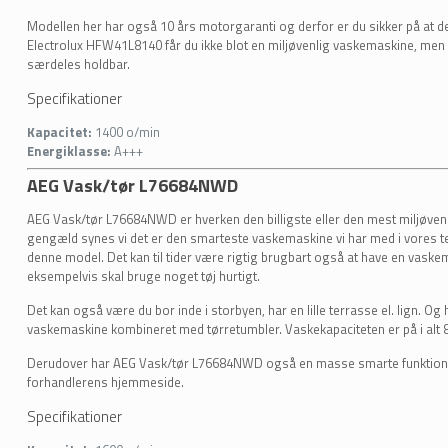
Modellen her har også 10 års motorgaranti og derfor er du sikker på at d
Electrolux HFW41L8140 får du ikke blot en miljøvenlig vaskemaskine, men
særdeles holdbar.
Specifikationer
Kapacitet:
1400 o/min
Energiklasse:
A+++
AEG Vask/tør L76684NWD
AEG Vask/tør L76684NWD er hverken den billigste eller den mest miljøvenli
gengæld synes vi det er den smarteste vaskemaskine vi har med i vores te
denne model. Det kan til tider være rigtig brugbart også at have en vask
eksempelvis skal bruge noget tøj hurtigt.
Det kan også være du bor inde i storbyen, har en lille terrasse el. lign. O
vaskemaskine kombineret med tørretumbler. Vaskekapaciteten er på i alt 8 
Derudover har AEG Vask/tør L76684NWD også en masse smarte funktion
forhandlerens hjemmeside.
Specifikationer