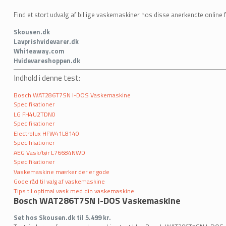
Find et stort udvalg af billige vaskemaskiner hos disse anerkendte online 
Skousen.dk
Lavprishvidevarer.dk
Whiteaway.com
Hvidevareshoppen.dk
Indhold i denne test:
Bosch WAT286T7SN I-DOS Vaskemaskine
Specifikationer
LG FH4U2TDN0
Specifikationer
Electrolux HFW41L8140
Specifikationer
AEG Vask/tør L76684NWD
Specifikationer
Vaskemaskine mærker der er gode
Gode råd til valg af vaskemaskine
Tips til optimal vask med din vaskemaskine:
Bosch WAT286T7SN I-DOS Vaskemaskine
Set hos Skousen.dk til 5.499 kr.