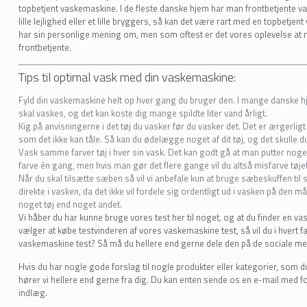
topbetjent vaskemaskine. I de fleste danske hjem har man frontbetjente
lille lejlighed eller et lille bryggers, så kan det være rart med en topbetj
har sin personlige mening om, men som oftest er det vores oplevelse at
frontbetjente.
Tips til optimal vask med din vaskemaskine:
Fyld din vaskemaskine helt op hver gang du bruger den. I mange danske hje
skal vaskes, og det kan koste dig mange spildte liter vand årligt.
Kig på anvisningerne i det tøj du vasker før du vasker det. Det er ærgerlig
som det ikke kan tåle. Så kan du ødelægge noget af dit tøj, og det skulle d
Vask samme farver tøj i hver sin vask. Det kan godt gå at man putter nog
farve én gang, men hvis man gør det flere gange vil du altså misfarve tøjet,
Når du skal tilsætte sæben så vil vi anbefale kun at bruge sæbeskuffen til
direkte i vasken, da det ikke vil fordele sig ordentligt ud i vasken på den 
noget tøj end noget andet.
Vi håber du har kunne bruge vores test her til noget, og at du finder en va
vælger at købe testvinderen af vores vaskemaskine test, så vil du i hvert fa
vaskemaskine test? Så må du hellere end gerne dele den på de sociale me
Hvis du har nogle gode forslag til nogle produkter eller kategorier, som du 
hører vi hellere end gerne fra dig. Du kan enten sende os en e-mail med 
indlæg.