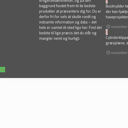
brugerbedømmelser, og på den
0
baggrund fundet frem til de bedste
Buskrydder te
produkter at præsentere dig for. Du er
der kan hjælp
derfor fri for selv at skulle rundt og
haveprojekte
indsamle information og data – det
november 
hele er samlet ét sted lige her. Find det
0
bedste til lige præcis det du står og
Cylinderklipp
mangler nemt og hurtigt.
græsplæne, s
november 