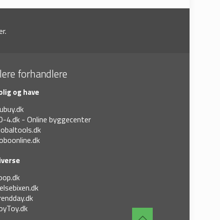
r.
lere forhandlere
olig og have
ubuy.dk
0-4.dk - Online byggecenter
lobaltools.dk
oboonline.dk
iverse
oop.dk
elsebixen.dk
rendday.dk
oyToy.dk