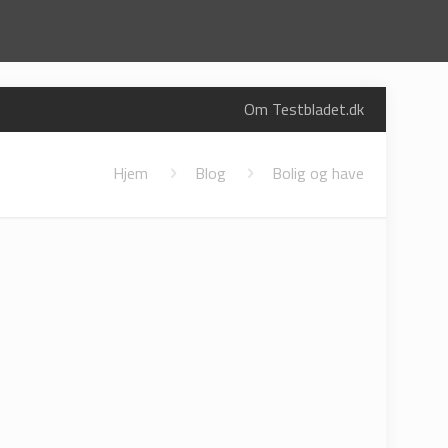
Om Testbladet.dk
Hjem
Blog
Bolig og have