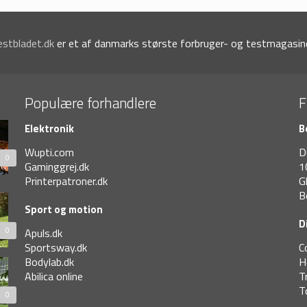
estbladet.dk
er et af danmarks største forbruger- og testmagasine
Populære forhandlere
F
Elektronik
B
Wupti.com
D
0
Gaminggrej.dk
1
Printerpatroner.dk
G
B
Sport og motion
D
0
Apuls.dk
Sportsway.dk
C
Bodylab.dk
H
Abilica online
T
T
0