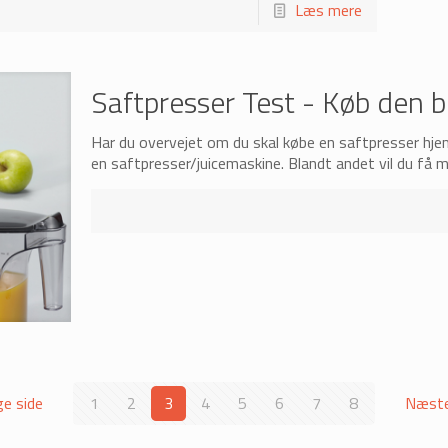
Læs mere
Saftpresser Test - Køb den b
Har du overvejet om du skal købe en saftpresser hje
en saftpresser/juicemaskine. Blandt andet vil du få
ge side
1
2
3
4
5
6
7
8
Næste