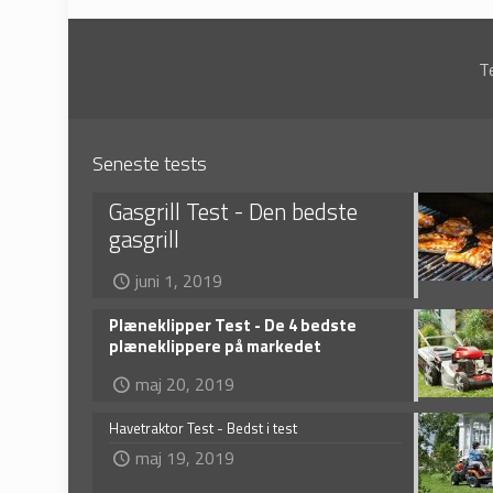
T
Seneste tests
Gasgrill Test - Den bedste
gasgrill
juni 1, 2019
Plæneklipper Test - De 4 bedste
plæneklippere på markedet
maj 20, 2019
Havetraktor Test - Bedst i test
maj 19, 2019