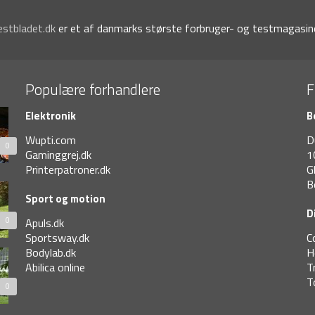
estbladet.dk
er et af danmarks største forbruger- og testmagasine
Populære forhandlere
F
Elektronik
B
Wupti.com
D
0
Gaminggrej.dk
1
Printerpatroner.dk
G
B
Sport og motion
D
0
Apuls.dk
Sportsway.dk
C
Bodylab.dk
H
Abilica online
T
T
0