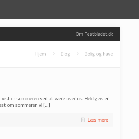
Om Testbladet.dk
Hjem
Blog
Bolig og have
 vist er sommeren ved at være over os. Heldigvis er
 mest om sommeren vi
[…]
Læs mere