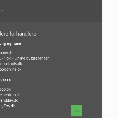
r.
lere forhandlere
olig og have
ubuy.dk
0-4.dk - Online byggecenter
lobaltools.dk
oboonline.dk
iverse
oop.dk
elsebixen.dk
rendday.dk
oyToy.dk