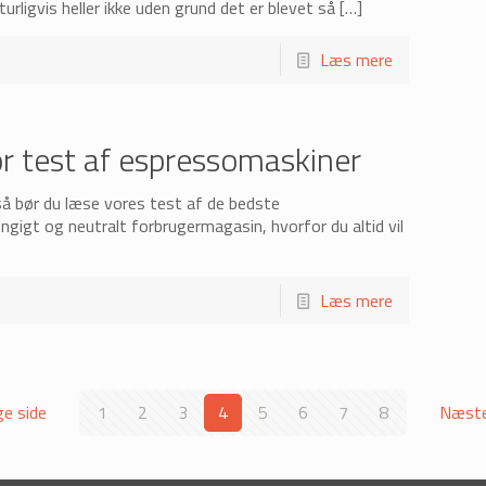
ligvis heller ikke uden grund det er blevet så
[…]
Læs mere
r test af espressomaskiner
så bør du læse vores test af de bedste
gigt og neutralt forbrugermagasin, hvorfor du altid vil
Læs mere
ge side
1
2
3
4
5
6
7
8
Næste