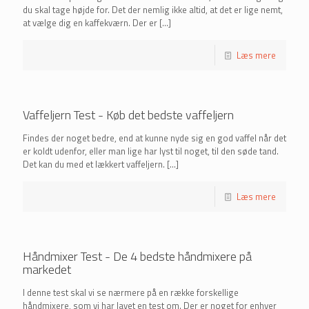
du skal tage højde for. Det der nemlig ikke altid, at det er lige nemt,
at vælge dig en kaffekværn. Der er
[…]
Læs mere
Vaffeljern Test - Køb det bedste vaffeljern
Findes der noget bedre, end at kunne nyde sig en god vaffel når det
er koldt udenfor, eller man lige har lyst til noget, til den søde tand.
Det kan du med et lækkert vaffeljern.
[…]
Læs mere
Håndmixer Test - De 4 bedste håndmixere på
markedet
I denne test skal vi se nærmere på en række forskellige
håndmixere, som vi har lavet en test om. Der er noget for enhver