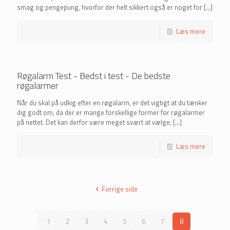
smag og pengepung, hvorfor der helt sikkert også er noget for
[…]
Læs mere
Røgalarm Test - Bedst i test - De bedste
røgalarmer
Når du skal på udkig efter en røgalarm, er det vigtigt at du tænker
dig godt om, da der er mange forskellige former for røgalarmer
på nettet. Det kan derfor være meget svært at vælge,
[…]
Læs mere
Forrige side
1
2
3
4
5
6
7
8