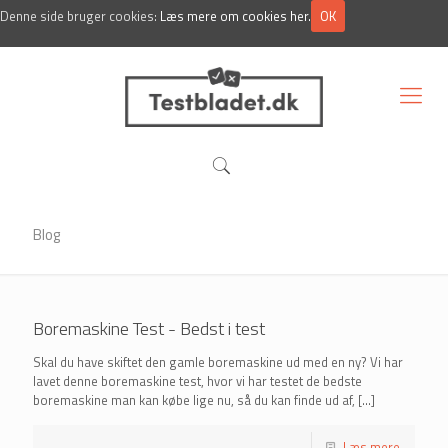
Denne side bruger cookies:
Læs mere om cookies her.
OK
Om Testbladet.dk
Blog
Boremaskine Test - Bedst i test
Skal du have skiftet den gamle boremaskine ud med en ny? Vi har
lavet denne boremaskine test, hvor vi har testet de bedste
boremaskine man kan købe lige nu, så du kan finde ud af,
[…]
Læs mere