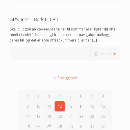
GPS Test - Bedst i test
Skal du også på kør-selv-ferie her til sommer eller kører du ofte
rundt i landet? Det er langt fra alle der har navigation indbygget i
deres bil, og det er som oftest kun nyere biler der
[…]
Læs mere
Forrige side
1
2
3
4
5
6
7
8
9
10
11
12
13
14
15
16
17
18
19
20
21
22
23
24
25
26
27
28
29
30
31
32