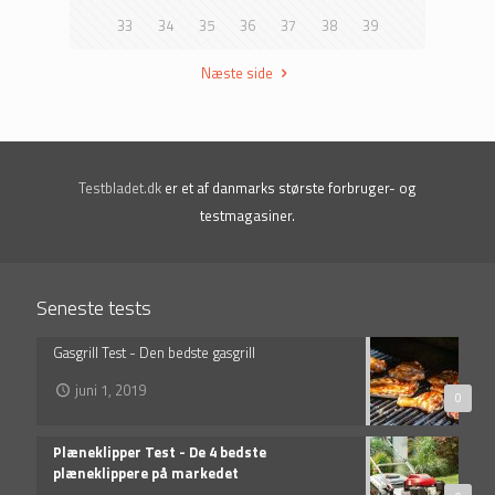
33
34
35
36
37
38
39
Næste side
Testbladet.dk
er et af danmarks største forbruger- og
testmagasiner.
Seneste tests
Gasgrill Test - Den bedste gasgrill
juni 1, 2019
0
Plæneklipper Test - De 4 bedste
plæneklippere på markedet