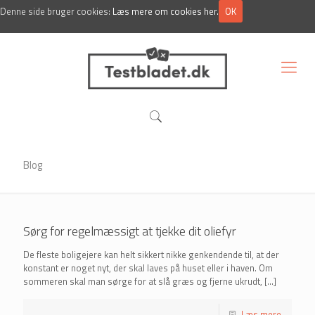
Denne side bruger cookies:
Læs mere om cookies her.
OK
Om Testbladet.dk
Blog
Sørg for regelmæssigt at tjekke dit oliefyr
De fleste boligejere kan helt sikkert nikke genkendende til, at der
konstant er noget nyt, der skal laves på huset eller i haven. Om
sommeren skal man sørge for at slå græs og fjerne ukrudt,
[…]
Læs mere