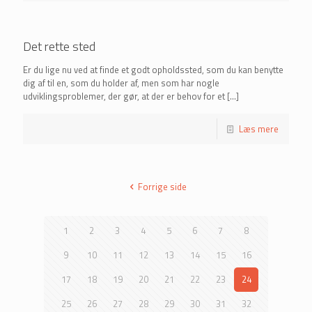
Det rette sted
Er du lige nu ved at finde et godt opholdssted, som du kan benytte
dig af til en, som du holder af, men som har nogle
udviklingsproblemer, der gør, at der er behov for et
[…]
Læs mere
Forrige side
1
2
3
4
5
6
7
8
9
10
11
12
13
14
15
16
17
18
19
20
21
22
23
24
25
26
27
28
29
30
31
32