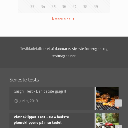
33
34
35
36
37
38
39
Næste side
Testbladet.dk
er et af danmarks største forbruger- og
testmagasiner.
Seneste tests
Gasgrill Test - Den bedste gasgrill
juni 1, 2019
0
Plæneklipper Test - De 4 bedste
plæneklippere på markedet