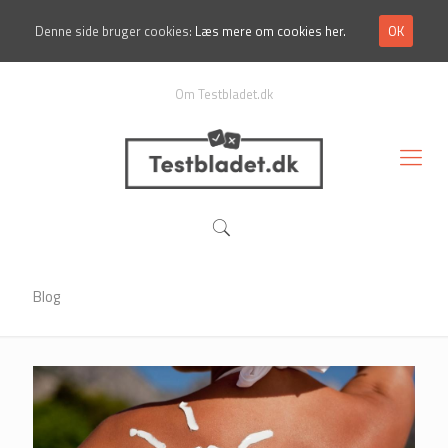
Denne side bruger cookies:
Læs mere om cookies her.
OK
Om Testbladet.dk
Blog