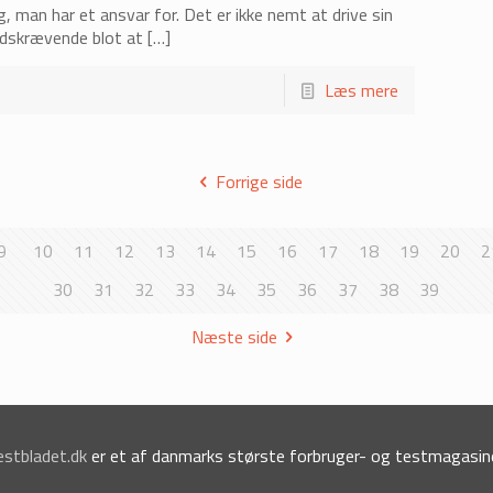
 man har et ansvar for. Det er ikke nemt at drive sin
idskrævende blot at
[…]
Læs mere
Forrige side
9
10
11
12
13
14
15
16
17
18
19
20
2
30
31
32
33
34
35
36
37
38
39
Næste side
estbladet.dk
er et af danmarks største forbruger- og testmagasine