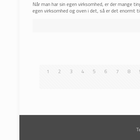
Når man har sin egen virksomhed, er der mange ting,
egen virksomhed og oven i det, så er det enormt t
1
2
3
4
5
6
7
8
T